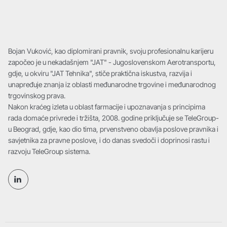
Bojan Vuković, kao diplomirani pravnik, svoju profesionalnu karijeru
započeo je u nekadašnjem "JAT" - Jugoslovenskom Aerotransportu,
gdje, u okviru "JAT Tehnika", stiče praktična iskustva, razvija i
unapređuje znanja iz oblasti međunarodne trgovine i međunarodnog
trgovinskog prava.
Nakon kraćeg izleta u oblast farmacije i upoznavanja s principima
rada domaće privrede i tržišta, 2008. godine priključuje se TeleGroup-
u Beograd, gdje, kao dio tima, prvenstveno obavlja poslove pravnika i
savjetnika za pravne poslove, i do danas svedoči i doprinosi rastu i
razvoju TeleGroup sistema.