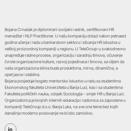
Bojana Crnadak je diplomirani socijalni radnik, sertifikovani HR
menadžer i NLP Practitioner. U našu kompaniju dolazi nakon petnaest
godina učenja i rada u bankarskom sektoru i sticanja HR iskustva u
velikoj proizvodnoj kompaniji u regionu. U TeleGroup-u svakodnevno
unapređuje radne procese, organizaciju i saradnju timova, očuvanje
čvrste organizacione kulture, razvoj pojedinaca i timova, sa ciljem da
naša organizaciona klima bude produktivna, mirna, dinamična, a
opet jasna i stabilna.
Bojana posjeduje bogato mentorsko iskustvo u radu sa studentima
Ekonomskog fakulteta Univerziteta u Banja Luci, kao i sa studentima
Fakulteta političkih nauka, odsjek Sociologija – smjer HR u Banja Luci.
Organizatorica je brojnih internih edukacija i radionica za zaposlene u
kompaniji TeleGroup d.o.o. Banja Luka, na sve one teme bez kojih
današnje moderno poslovanje ne bi bilo zamislivo.