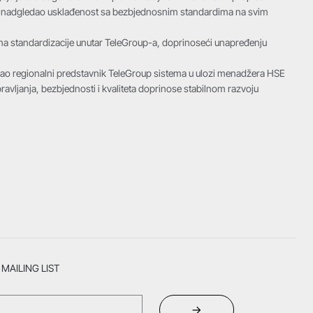
kata i nadgledao usklađenost sa bezbjednosnim standardima na svim
ma standardizacije unutar TeleGroup-a, doprinoseći unapređenju
 kao regionalni predstavnik TeleGroup sistema u ulozi menadžera HSE
ravljanja, bezbjednosti i kvaliteta doprinose stabilnom razvoju
MAILING LIST
→