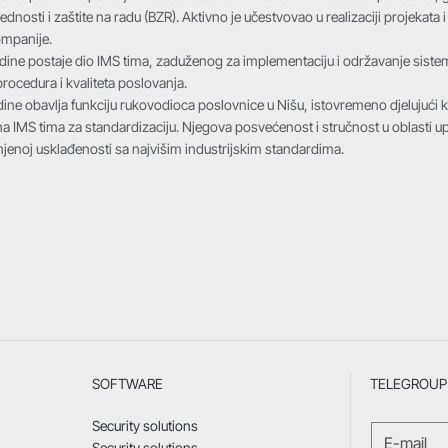
jednosti i zaštite na radu (BZR). Aktivno je učestvovao u realizaciji proje
ompanije.
ine postaje dio IMS tima, zaduženog za implementaciju i održavanje siste
rocedura i kvaliteta poslovanja.
ine obavlja funkciju rukovodioca poslovnice u Nišu, istovremeno djelujući
ana IMS tima za standardizaciju. Njegova posvećenost i stručnost u oblasti up
njenoj usklađenosti sa najvišim industrijskim standardima.
SOFTWARE
TELEGROUP 
Security solutions
Security solutions