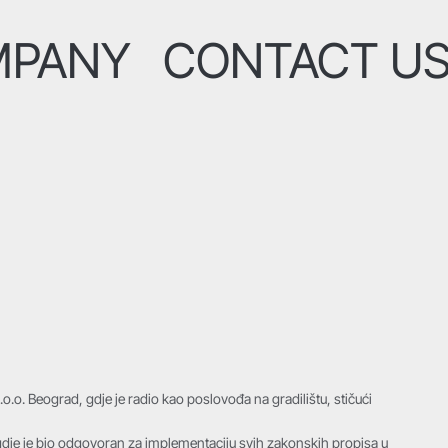
MPANY
CONTACT U
o.o. Beograd, gdje je radio kao poslovođa na gradilištu, stičući
dje je bio odgovoran za implementaciju svih zakonskih propisa u