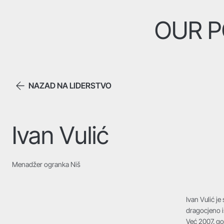
OUR P
NAZAD NA LIDERSTVO
Ivan Vulić
Menadžer ogranka Niš
Ivan Vulić j
dragocjeno i
Već 2007. go