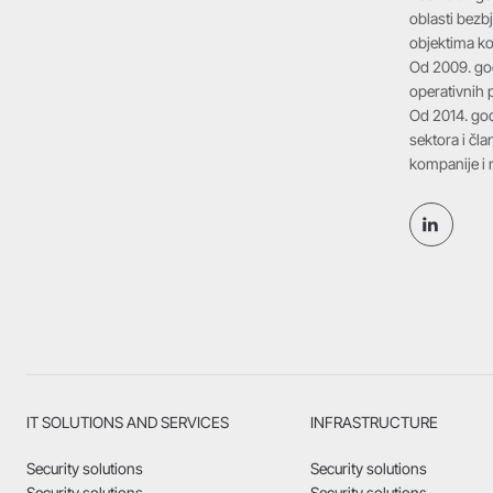
oblasti bezb
objektima k
Od 2009. god
operativnih p
Od 2014. god
sektora i čl
kompanije i 
IT SOLUTIONS AND SERVICES
INFRASTRUCTURE
Security solutions
Security solutions
Security solutions
Security solutions