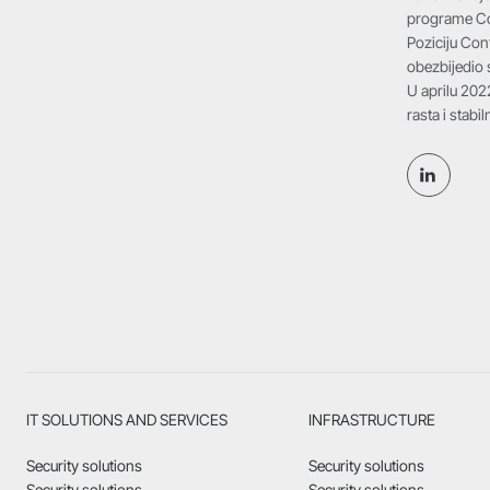
programe Co
Poziciju Con
obezbijedio 
U aprilu 202
rasta i stabi
IT SOLUTIONS AND SERVICES
INFRASTRUCTURE
Security solutions
Security solutions
Security solutions
Security solutions