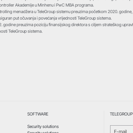
ntroller Akademije u Minhenu i PwC MBA programa.
trolling menadžera u TeleGroup sistemu preuzima početkom 2020. godine, sa
siguran put očuvanja i povećanja vrijednosti TeleGroup sistema.
2. godine preuzima poziciju finansijskog direktora s ciljem strateškog uprav
lnosti TeleGroup sistema.
SOFTWARE
TELEGROUP 
Security solutions
Security solutions