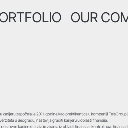
ORTFOLIO
OUR CO
u karijeru započela je 2011. godine kao praktikantica u kompaniji TeleGrou
verziteta u Beogradu, nastavlja graditi karijeru u oblasti finansija.
oslovne karijere sticala je znanja iz oblasti finansija, kontrolinga, finansi