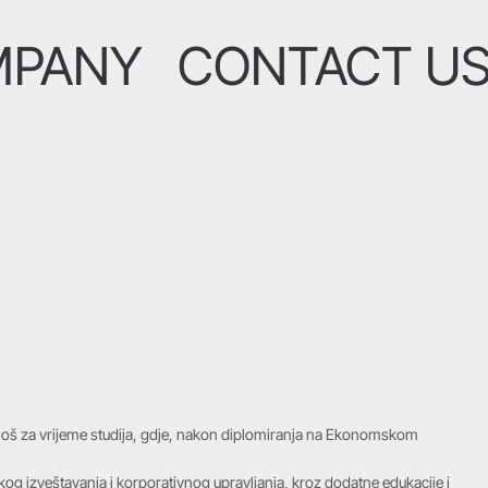
MPANY
CONTACT U
p još za vrijeme studija, gdje, nakon diplomiranja na Ekonomskom
jskog izveštavanja i korporativnog upravljanja, kroz dodatne edukacije i