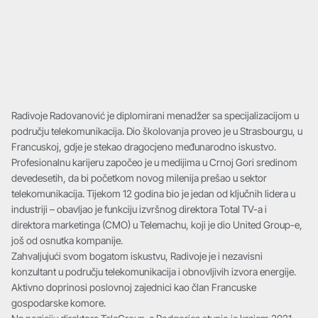
Radivoje Radovanović je diplomirani menadžer sa specijalizacijom u
području telekomunikacija. Dio školovanja proveo je u Strasbourgu, u
Francuskoj, gdje je stekao dragocjeno međunarodno iskustvo.
Profesionalnu karijeru započeo je u medijima u Crnoj Gori sredinom
devedesetih, da bi početkom novog milenija prešao u sektor
telekomunikacija. Tijekom 12 godina bio je jedan od ključnih lidera u
industriji – obavljao je funkciju izvršnog direktora Total TV-a i
direktora marketinga (CMO) u Telemachu, koji je dio United Group-e,
još od osnutka kompanije.
Zahvaljujući svom bogatom iskustvu, Radivoje je i nezavisni
konzultant u području telekomunikacija i obnovljivih izvora energije.
Aktivno doprinosi poslovnoj zajednici kao član Francuske
gospodarske komore.