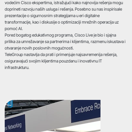
vodećim Cisco ekspertima, istražujući kako najnovija rešenja mogu
doprineti razvoju naših usluga i rešenja. Posebno su nas inspirisale
prezentacije o sigurnosnim strategijama u eri digitalne
transformacije, kao i diskusije o optimizaciji mrežnih operacija uz
pomoć AI.
Pored bogatog edukativnog programa, Cisco Live je bio i sjajna
prilika za umrežavanje sa partnerima i klijentima, razmenu iskustava i
otvaranje novih poslovnih mogućnosti.
TeleGroup nastavlja da prati i primenjuje najsavremenija rešenja,
osiguravajući svojim klijentima pouzdanu i inovativnu IT
infrastrukturu.