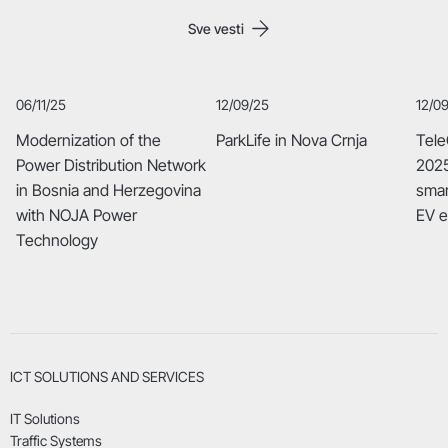
Sve vesti
06/11/25
12/09/25
12/0
Modernization of the
ParkLife in Nova Crnja
Tele
Power Distribution Network
2025
in Bosnia and Herzegovina
smar
with NOJA Power
EV 
Technology
ICT SOLUTIONS AND SERVICES
IT Solutions
Traffic Systems