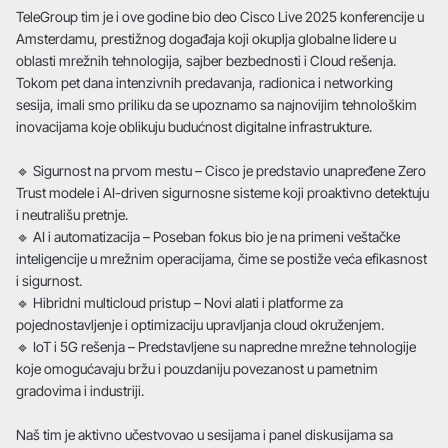
TeleGroup tim je i ove godine bio deo Cisco Live 2025 konferencije u
Amsterdamu, prestižnog događaja koji okuplja globalne lidere u
oblasti mrežnih tehnologija, sajber bezbednosti i Cloud rešenja.
Tokom pet dana intenzivnih predavanja, radionica i networking
sesija, imali smo priliku da se upoznamo sa najnovijim tehnološkim
inovacijama koje oblikuju budućnost digitalne infrastrukture.
🔹 Sigurnost na prvom mestu – Cisco je predstavio unapređene Zero
Trust modele i AI-driven sigurnosne sisteme koji proaktivno detektuju
i neutrališu pretnje.
🔹 AI i automatizacija – Poseban fokus bio je na primeni veštačke
inteligencije u mrežnim operacijama, čime se postiže veća efikasnost
i sigurnost.
🔹 Hibridni multicloud pristup – Novi alati i platforme za
pojednostavljenje i optimizaciju upravljanja cloud okruženjem.
🔹 IoT i 5G rešenja – Predstavljene su napredne mrežne tehnologije
koje omogućavaju bržu i pouzdaniju povezanost u pametnim
gradovima i industriji.
Naš tim je aktivno učestvovao u sesijama i panel diskusijama sa