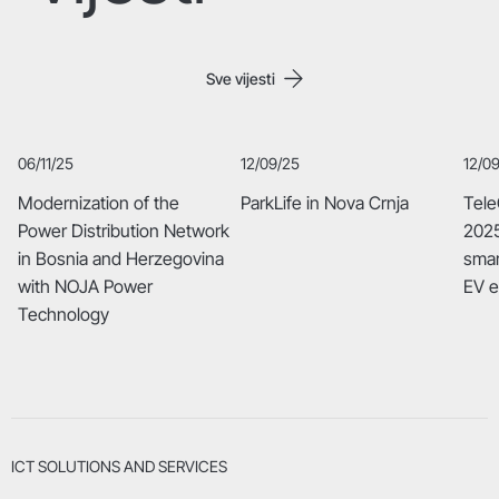
Sve vijesti
06/11/25
12/09/25
12/0
Modernization of the
ParkLife in Nova Crnja
Tele
Power Distribution Network
2025
in Bosnia and Herzegovina
smar
with NOJA Power
EV 
Technology
ICT SOLUTIONS AND SERVICES