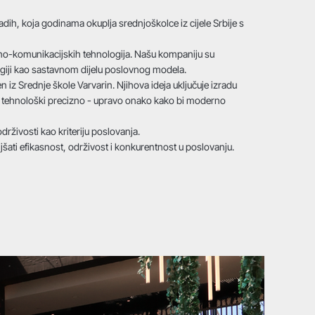
ih, koja godinama okuplja srednjoškolce iz cijele Srbije s
ciono-komunikacijskih tehnologija. Našu kompaniju su
ologiji kao sastavnom dijelu poslovnog modela.
 iz Srednje škole Varvarin. Njihova ideja uključuje izradu
no i tehnološki precizno - upravo onako kako bi moderno
drživosti kao kriteriju poslovanja.
jšati efikasnost, održivost i konkurentnost u poslovanju.