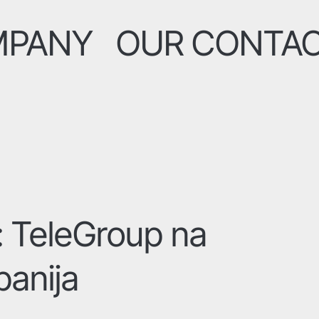
MPANY
OUR CONTA
: TeleGroup na
anija