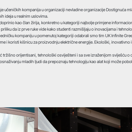
 učeničkih kompanija u organizaciji nevladine organizacije Dostignuća mlad
ih ideja u realnim uslovima.
e doprinio kao član žirija, konkretno u kategoriji najbolje primjene informa
le priliku da iz prve ruke vide kako studenti razmišljaju o inovacijama i tehn
jedničku kompaniju u pomenutoj kategoriji odabrali smo tim UK Infinite Green
eme i koristi kišnicu za proizvodnju električne energije. Ekološki, inovativ
ržišno orijentisani, tehnološki osviješteni i sa sve izraženijom sviješću o o
 osnaživanju mladih ljudi da prepoznaju tehnologiju kao alat koji može pobol