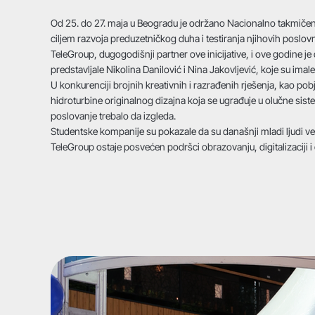
Od 25. do 27. maja u Beogradu je održano Nacionalno takmičenje
ciljem razvoja preduzetničkog duha i testiranja njihovih poslovn
TeleGroup, dugogodišnji partner ove inicijative, i ove godine j
predstavljale Nikolina Danilović i Nina Jakovljević, koje su ima
U konkurenciji brojnih kreativnih i razrađenih rješenja, kao pob
hidroturbine originalnog dizajna koja se ugrađuje u olučne sist
poslovanje trebalo da izgleda.
Studentske kompanije su pokazale da su današnji mladi ljudi već t
TeleGroup ostaje posvećen podršci obrazovanju, digitalizaciji i