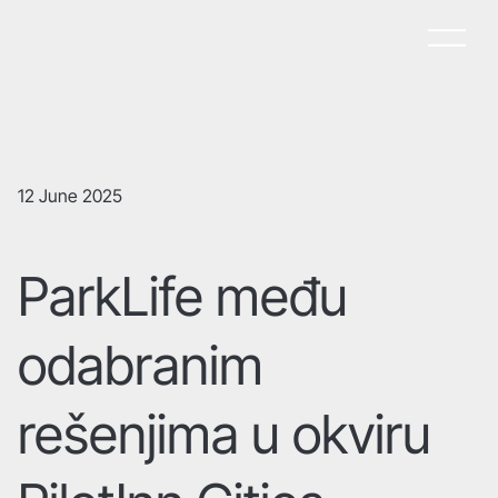
12 June 2025
ParkLife među
odabranim
rešenjima u okviru