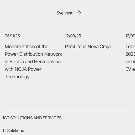
Sve vesti
06/11/25
12/09/25
12/0
Modernization of the
ParkLife in Nova Crnja
Tele
Power Distribution Network
2025
in Bosnia and Herzegovina
smar
with NOJA Power
EV 
Technology
ICT SOLUTIONS AND SERVICES
IT Solutions