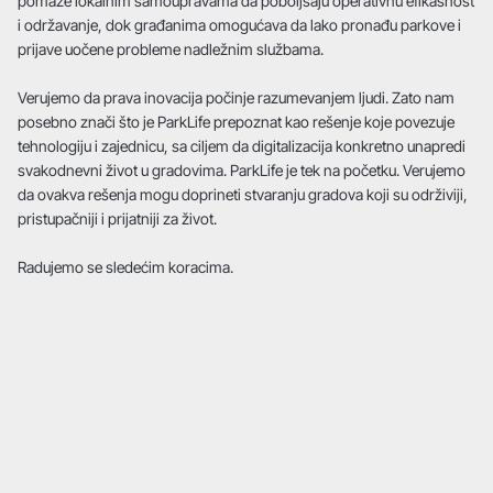
pomaže lokalnim samoupravama da poboljšaju operativnu efikasnost
i održavanje, dok građanima omogućava da lako pronađu parkove i
prijave uočene probleme nadležnim službama.
Verujemo da prava inovacija počinje razumevanjem ljudi. Zato nam
posebno znači što je ParkLife prepoznat kao rešenje koje povezuje
tehnologiju i zajednicu, sa ciljem da digitalizacija konkretno unapredi
svakodnevni život u gradovima. ParkLife je tek na početku. Verujemo
da ovakva rešenja mogu doprineti stvaranju gradova koji su održiviji,
pristupačniji i prijatniji za život.
Radujemo se sledećim koracima.