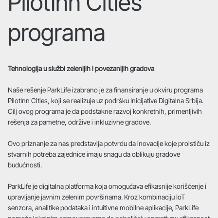
PilotInn Cities
programa
Tehnologija u službi zelenijih i povezanijih gradova
Naše rešenje ParkLife izabrano je za finansiranje u okviru programa
PilotInn Cities, koji se realizuje uz podršku Inicijative Digitalna Srbija.
Cilj ovog programa je da podstakne razvoj konkretnih, primenljivih
rešenja za pametne, održive i inkluzivne gradove.
Ovo priznanje za nas predstavlja potvrdu da inovacije koje proističu iz
stvarnih potreba zajednice imaju snagu da oblikuju gradove
budućnosti.
ParkLife je digitalna platforma koja omogućava efikasnije korišćenje i
upravljanje javnim zelenim površinama. Kroz kombinaciju IoT
senzora, analitike podataka i intuitivne mobilne aplikacije, ParkLife