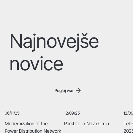
Najnovejše
novice
Poglej vse
06/11/25
12/09/25
12/0
Modernization of the
ParkLife in Nova Crnja
Tele
Power Distribution Network
2025